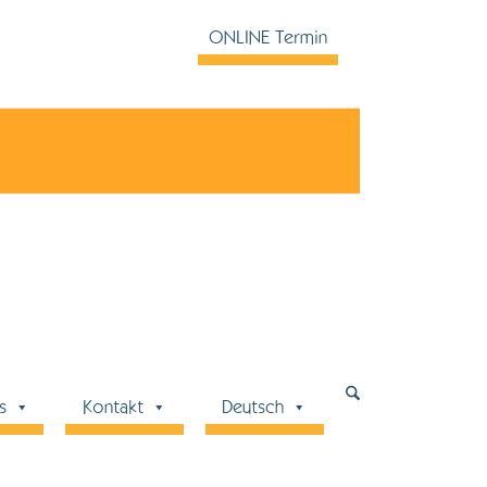
ONLINE Termin
Kine
s
Kontakt
Deutsch
Krankeng
physikali