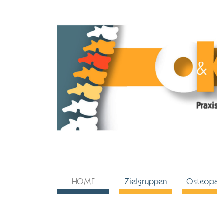
Ostheopathie
Den Beschwerden und
HOME
Zielgruppen
Osteopa
Ursachen auf den Grund
gehen.